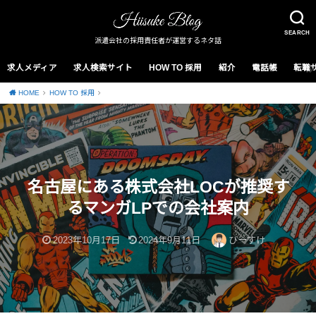
SEARCH
派遣会社の採用責任者が運営するネタ話
求人メディア
求人検索サイト
HOW TO 採用
紹介
電話帳
転職
HOME
HOW TO 採用
名古屋にある株式会社LOCが推奨す
るマンガLPでの会社案内
2023年10月17日
2024年9月11日
ひーすけ