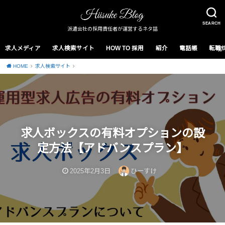
SEARCH
派遣会社の採用責任者が運営するネタ話
求人メディア
求人検索サイト
HOW TO 採用
紹介
電話帳
転職
HOME
求人検索サイト
求人ボックスの有料オプションの設
定方法【アドバンスプラン】
2025年2月3日
ひーすけ