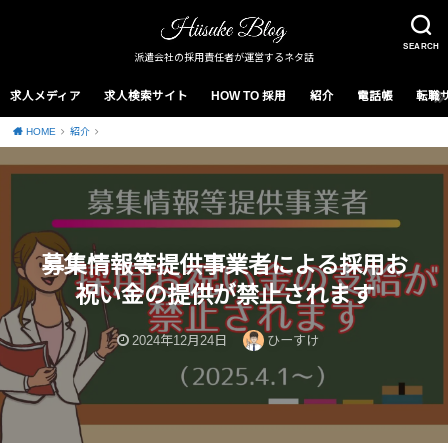
SEARCH
派遣会社の採用責任者が運営するネタ話
求人メディア
求人検索サイト
HOW TO 採用
紹介
電話帳
転職
HOME
紹介
募集情報等提供事業者による採用お
祝い金の提供が禁止されます
2024年12月24日
ひーすけ