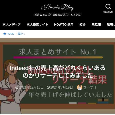
SEARCH
派遣会社の採用責任者が運営するネタ話
求人メディア
求人検索サイト
HOW TO 採用
紹介
電話帳
転職
HOME
紹介
Indeed社の売上高がどれくらいある
のかリサーチしてみました
2021年12月13日
2024年7月19日
ひーすけ