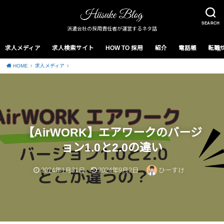
SEARCH
派遣会社の採用責任者が運営するネタ話
求人メディア
求人検索サイト
HOW TO 採用
紹介
電話帳
転職
HOME
求人メディア
【AirWORK】エアワークのバージ
ョン1.0と2.0の違い
2024年1月31日
2024年9月2日
ひーすけ