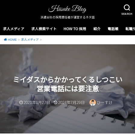
SEARCH
派遣会社の採用責任者が運営するネタ話
求人メディア
求人検索サイト
HOW TO 採用
紹介
電話帳
転職
HOME
求人メディア
ミイダスからかかってくるしつこい
営業電話には要注意
2021年1月27日
2024年7月29日
ひーすけ