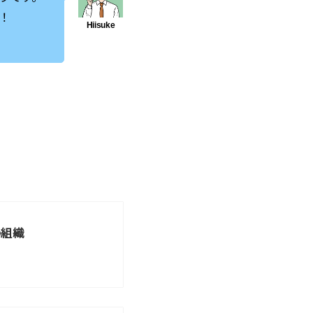
！
の組織