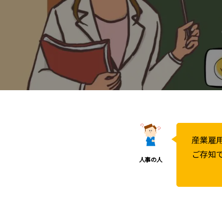
産業雇
ご存知