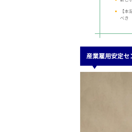
【本
べき
産業雇用安定セ