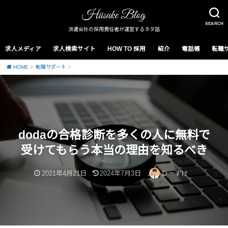
SEARCH
派遣会社の採用責任者が運営するネタ話
求人メディア
求人検索サイト
HOW TO 採用
紹介
電話帳
転職
HOME
転職サポート
dodaの合格診断を多くの人に無料で
受けてもらう本当の理由を知るべき
2021年4月21日
2024年7月3日
ひーすけ