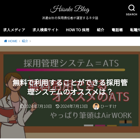
SEARCH
派遣会社の採用責任者が運営するネタ話
求人メディア
求人検索サイト
HOW TO 採用
紹介
電話帳
転職
HOME
紹介
無料で利用することができる採用管
理システムのオススメは？
2024年7月10日
2024年7月13日
ひーすけ