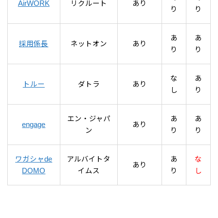
AirWORK
リクルート
あり
り
り
あ
あ
採用係長
ネットオン
あり
り
り
な
あ
トルー
ダトラ
あり
し
り
エン・ジャパ
あ
あ
engage
あり
ン
り
り
ワガシャde
アルバイトタ
あ
な
あり
DOMO
イムス
り
し