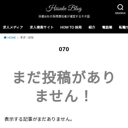
SEARCH
派遣会社の採用責任者が運営するネタ話
求人メディア
求人検索サイト
HOW TO 採用
紹介
電話帳
転職
HOME
タグ : 070
070
まだ投稿があり
ません！
表示する記事がまだありません。